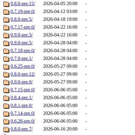
0.8.0-pre.15/
2026-04-05 20:00
-
0.7.19-pre.0/
2026-04-12 03:00
-
0.8.0-pre.5/
2026-04-18 19:00
-
0.7.17-pre.0/
2026-04-22 16:00
-
0.9.0-pre.3/
2026-04-22 16:00
-
0.9.0-pre.5/
2026-04-28 04:00
-
0.7.18-pre.0/
2026-04-28 04:00
-
0.7.9-pre.1/
2026-04-28 04:00
-
0.6.25-pre.0/
2026-05-27 09:00
-
0.8.0-pre.12/
2026-05-27 09:00
-
0.9.0-pre.0/
2026-05-27 09:00
-
0.7.15-pre.0/
2026-06-06 05:00
-
0.8.4-pre.1/
2026-06-06 05:00
-
0.8.1-pre.0/
2026-06-06 05:00
-
0.7.14-pre.0/
2026-06-06 05:00
-
0.6.26-pre.0/
2026-06-06 05:00
-
0.8.0-pre.7/
2026-06-16 20:00
-