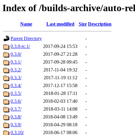
Index of /builds-archive/auto-re
Name
Last modified
Size
Description
Parent Directory
-
0.3.0-rc.1/
2017-09-24 15:53
-
0.3.0/
2017-09-27 21:28
-
0.3.1/
2017-09-28 09:45
-
0.3.2/
2017-11-04 19:32
-
0.3.3/
2017-11-19 11:12
-
0.3.4/
2017-12-17 15:58
-
0.3.5/
2018-01-28 17:11
-
0.3.6/
2018-02-03 17:40
-
0.3.7/
2018-03-11 14:08
-
0.3.8/
2018-04-08 13:49
-
0.3.9/
2018-04-29 08:18
-
0.3.10/
2018-06-17 08:06
-