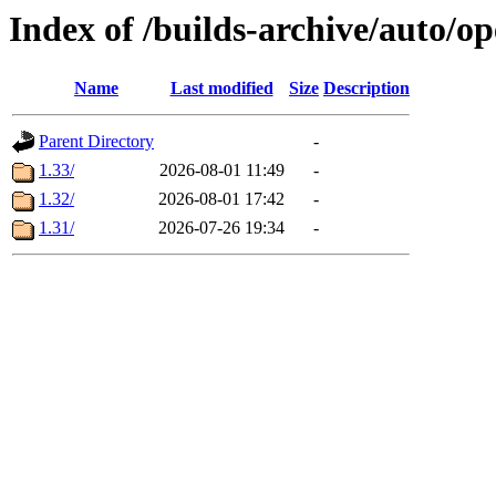
Index of /builds-archive/auto/o
Name
Last modified
Size
Description
Parent Directory
-
1.33/
2026-08-01 11:49
-
1.32/
2026-08-01 17:42
-
1.31/
2026-07-26 19:34
-